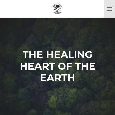
Ga
direct
naar
de
hoofdinhoud
THE HEALING
HEART OF THE
EARTH