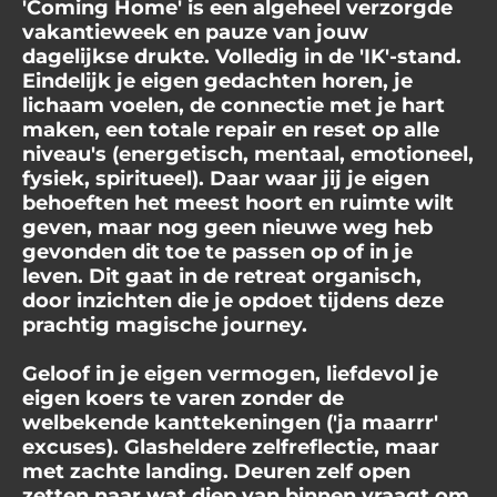
'Coming Home' is een algeheel verzorgde
vakantieweek en pauze van jouw
dagelijkse drukte. Volledig in de 'IK'-stand.
Eindelijk je eigen gedachten horen, je
lichaam voelen, de connectie met je hart
maken, een totale repair en reset op alle
niveau's (energetisch, mentaal, emotioneel,
fysiek, spiritueel). Daar waar jij je eigen
behoeften het meest hoort en ruimte wilt
geven, maar nog geen nieuwe weg heb
gevonden dit toe te passen op of in je
leven. Dit gaat in de retreat organisch,
door inzichten die je opdoet tijdens deze
prachtig magische journey.
Geloof in je eigen vermogen, liefdevol je
eigen koers te varen zonder de
welbekende kanttekeningen ('ja maarrr'
excuses). Glasheldere zelfreflectie, maar
met zachte landing. Deuren zelf open
zetten naar wat diep van binnen vraagt om