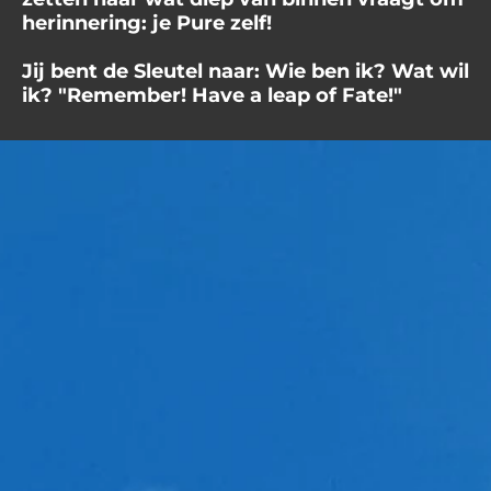
herinnering: je Pure zelf!
Jij bent de Sleutel naar: Wie ben ik? Wat wil
ik? "Remember! Have a leap of Fate!"